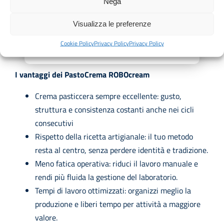
PastoCrema ROBOcream
Nega
R4021 da pavimento 40 litri
Visualizza le preferenze
Dettagli
Cookie Policy
Privacy Policy
Privacy Policy
I vantaggi dei PastoCrema ROBOcream
Crema pasticcera sempre eccellente: gusto,
struttura e consistenza costanti anche nei cicli
consecutivi
Rispetto della ricetta artigianale: il tuo metodo
resta al centro, senza perdere identità e tradizione.
Meno fatica operativa: riduci il lavoro manuale e
rendi più fluida la gestione del laboratorio.
Tempi di lavoro ottimizzati: organizzi meglio la
produzione e liberi tempo per attività a maggiore
valore.