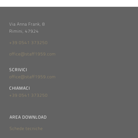
Via Anna Frank, 8
Rimini, 47924
+39 0541 373250
office@staff1959.com
SCRIVICI
office@staff1959.com
CHIAMACI
+39 0541 373250
AREA DOWNLOAD
Schede tecniche