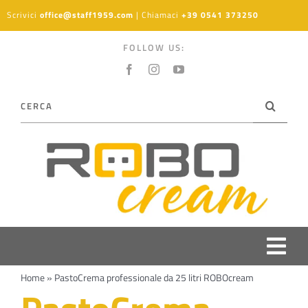
Salta
Scrivici
office@staff1959.com
| Chiamaci
+39 0541 373250
al
contenuto
FOLLOW US:
Cerca
per:
Togg
Home
»
PastoCrema professionale da 25 litri ROBOcream
Navi
PRODOTTI