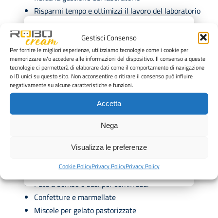
Risparmi tempo e ottimizzi il lavoro del laboratorio
Costanza totale nella qualità e nel rendimento
×
produttivo
Gestisci Consenso
Per fornire le migliori esperienze, utilizziamo tecnologie come i cookie per
Il modello ROBOcream R257 da 25 litri è ottimizzato
memorizzare e/o accedere alle informazioni del dispositivo. Il consenso a queste
tecnologie ci permetterà di elaborare dati come il comportamento di navigazione
per la produzione di:
o ID unici su questo sito. Non acconsentire o ritirare il consenso può influire
negativamente su alcune caratteristiche e funzioni.
Crema pasticcera classica e tutte le sue varianti di
gusto
Accetta
Crema inglese
Nega
Crema diplomatica e mousseline
Crema catalana e crème brûlée
Visualizza le preferenze
Pâte à choux (Pasta bignè)
Cookie Policy
Privacy Policy
Privacy Policy
Ganache, glasse a specchio, nappage, gelée
Pâte à bombe e basi per semifreddi
Confetture e marmellate
Miscele per gelato pastorizzate