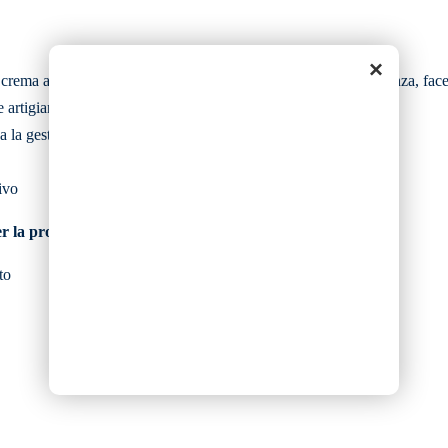
×
 crema avrà sempre lo stesso gusto, la stessa struttura e consistenza, fa
e artigianale
a la gestione del laboratorio
ivo
r la produzione di:
to