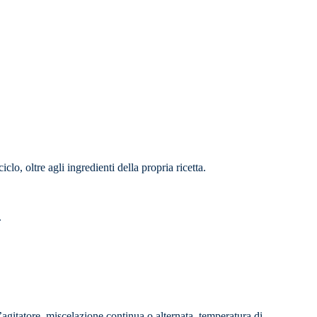
clo, oltre agli ingredienti della propria ricetta.
.
’agitatore, miscelazione continua o alternata, temperatura di