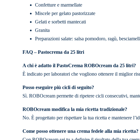
Confetture e marmellate
Miscele per gelato pastorizzate
Gelati e sorbetti mantecati
Granita
Preparazioni salate: salsa pomodoro, ragù, besciamella
FAQ – Pastocrema da 25 litri
A chi è adatto il PastoCrema ROBOcream da 25 litri?
È indicato per laboratori che vogliono ottenere il miglior risul
Posso eseguire più cicli di seguito?
Sì. ROBOcream permette di ripetere cicli consecutivi, mantene
ROBOcream modifica la mia ricetta tradizionale?
No. È progettato per rispettare la tua ricetta e mantenere l’i
Come posso ottenere una crema fedele alla mia ricetta?
Con ROBOcream sei tu a definire il risultato della tua crema.