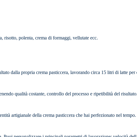
, risotto, polenta, crema di formaggi, vellutate ecc.
tato dalla propria crema pasticcera, lavorando circa 15 litri di latte per ci
ndo qualità costante, controllo del processo e ripetibilità del risultato
dentità artigianale della crema pasticcera che hai perfezionato nel tempo.
 Puoi personalizzare i principali parametri di lavorazione: velocità dell