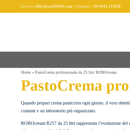
Salta
Scrivici
office@staff1959.com
| Chiamaci
+39 0541 373250
al
contenuto
Home
»
PastoCrema professionale da 25 litri ROBOcream
PastoCrema prof
Quando prepari crema pasticcera ogni giorno, il vero obiettivo
costante e un laboratorio più organizzato.
ROBOcream R257 da 25 litri rappresenta l’evoluzione del cuo