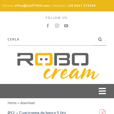
Salta
Scrivici
office@staff1959.com
| Chiamaci
+39 0541 373250
al
contenuto
FOLLOW US:
Cerca
per:
Togg
Home
»
download
Navi
PRODOTTI
R52 – Cuocicrema da banco 5 litri