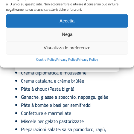
o ID unici su questo sito. Non acconsentire o ritirare il consenso può influire
Mantenere costanza nella qualità evitando errori e
negativamente su alcune caratteristiche e funzioni.
sprechi
Accetta
Il modello ROBOcream R60 da 60 litri è ottimizzato per
Nega
la produzione di:
Crema pasticcera classica e tutte le sue varianti di
Visualizza le preferenze
gusto
Cookie Policy
Privacy Policy
Privacy Policy
Crema inglese
Crema diplomatica e mousseline
Crema catalana e crème brûlée
Pâte à choux (Pasta bignè)
Ganache, glasse a specchio, nappage, gelée
Pâte à bombe e basi per semifreddi
Confetture e marmellate
Miscele per gelato pastorizzate
Preparazioni salate: salsa pomodoro, ragù,