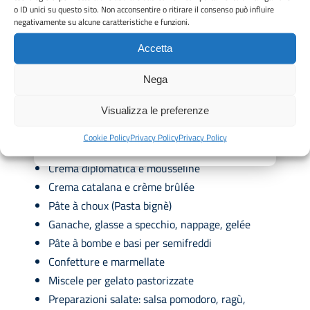
o ID unici su questo sito. Non acconsentire o ritirare il consenso può influire
Mantenere costanza nella qualità evitando errori e
negativamente su alcune caratteristiche e funzioni.
sprechi
Accetta
Il modello ROBOcream R60 da 60 litri è ottimizzato per
Nega
la produzione di:
Crema pasticcera classica e tutte le sue varianti di
Visualizza le preferenze
gusto
Cookie Policy
Privacy Policy
Privacy Policy
Crema inglese
Crema diplomatica e mousseline
Crema catalana e crème brûlée
Pâte à choux (Pasta bignè)
Ganache, glasse a specchio, nappage, gelée
Pâte à bombe e basi per semifreddi
Confetture e marmellate
Miscele per gelato pastorizzate
Preparazioni salate: salsa pomodoro, ragù,