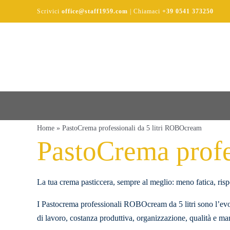
Salta
Scrivici
office@staff1959.com
| Chiamaci
+39 0541 373250
al
contenuto
Home
»
PastoCrema professionali da 5 litri ROBOcream
PastoCrema profe
La tua crema pasticcera, sempre al meglio: meno fatica, rispe
I Pastocrema professionali ROBOcream da 5 litri sono l’evol
di lavoro, costanza produttiva, organizzazione, qualità e ma