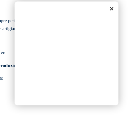
×
pre perfetti
e artigianale
ivo
produzione di:
to