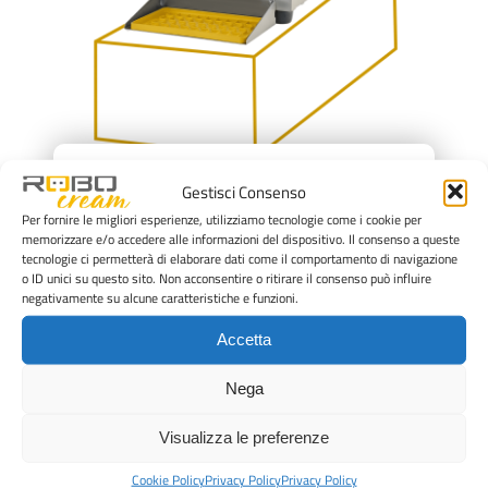
×
PastoCrema ROBOcream RT52
Gestisci Consenso
Per fornire le migliori esperienze, utilizziamo tecnologie come i cookie per
da banco 5 litri
memorizzare e/o accedere alle informazioni del dispositivo. Il consenso a queste
tecnologie ci permetterà di elaborare dati come il comportamento di navigazione
Dettagli
o ID unici su questo sito. Non acconsentire o ritirare il consenso può influire
negativamente su alcune caratteristiche e funzioni.
Accetta
I vantaggi dei Pastocrema ROBOcream
Nega
Eccellenza della crema: struttura, texture e sapore
sempre perfetti
Visualizza le preferenze
Rispetto assoluto della tua ricetta e della tua
Cookie Policy
Privacy Policy
Privacy Policy