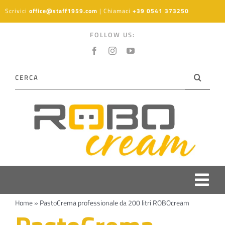
Salta
Scrivici
office@staff1959.com
| Chiamaci
+39 0541 373250
al
contenuto
FOLLOW US:
Cerca
per:
Togg
Home
»
PastoCrema professionale da 200 litri ROBOcream
Navi
PRODOTTI