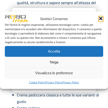
qualità, struttura e sapore sempre all’altezza del
tuo standard.
×
Rispetto della tua ricetta e della tua tradizione: il
Gestisci Consenso
tuo metodo resta al centro, senza perdere identità.
Per fornire le migliori esperienze, utilizziamo tecnologie come i cookie per
Più tempo per attività a maggiore valore: liberi
memorizzare e/o accedere alle informazioni del dispositivo. Il consenso a queste
tecnologie ci permetterà di elaborare dati come il comportamento di navigazione
risorse per preparazioni, finiture e organizzazione.
o ID unici su questo sito. Non acconsentire o ritirare il consenso può influire
Meno fatica nel lavoro quotidiano: riduci il lavoro
negativamente su alcune caratteristiche e funzioni.
manuale e alleggerisci il carico operativo.
Accetta
Qualità e rendimento costanti nel tempo: più
controllo, continuità e risultati affidabili ciclo dopo
Nega
ciclo.
Visualizza le preferenze
Il modello ROBOcream R2000 da 200 litri è ottimizzato
Cookie Policy
Privacy Policy
Privacy Policy
per la produzione di:
Crema pasticcera classica e tutte le sue varianti di
gusto
Crema inglese