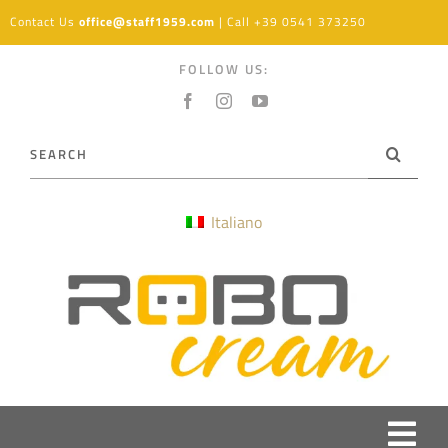
Skip
Contact Us
office@staff1959.com
| Call
+39 0541 373250
to
content
FOLLOW US:
Search
for:
Italiano