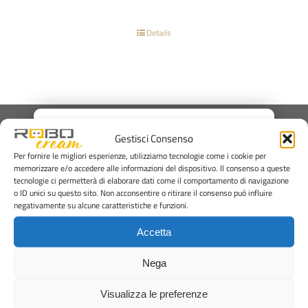
Details
×
Gestisci Consenso
Per fornire le migliori esperienze, utilizziamo tecnologie come i cookie per
memorizzare e/o accedere alle informazioni del dispositivo. Il consenso a queste
tecnologie ci permetterà di elaborare dati come il comportamento di navigazione
Via Anna Frank, 8
o ID unici su questo sito. Non acconsentire o ritirare il consenso può influire
negativamente su alcune caratteristiche e funzioni.
Rimini, 47924
+39 0541 373250
Accetta
office@staff1959.com
Nega
WRITE US
Visualizza le preferenze