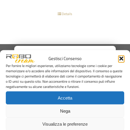
Details
×
Gestisci Consenso
Per fornire le migliori esperienze, utilizziamo tecnologie come i cookie per
memorizzare e/o accedere alle informazioni del dispositivo. Il consenso a queste
tecnologie ci permetterà di elaborare dati come il comportamento di navigazione
Via Anna Frank, 8
o ID unici su questo sito. Non acconsentire o ritirare il consenso può influire
negativamente su alcune caratteristiche e funzioni.
Rimini, 47924
+39 0541 373250
Accetta
office@staff1959.com
Nega
WRITE US
Visualizza le preferenze