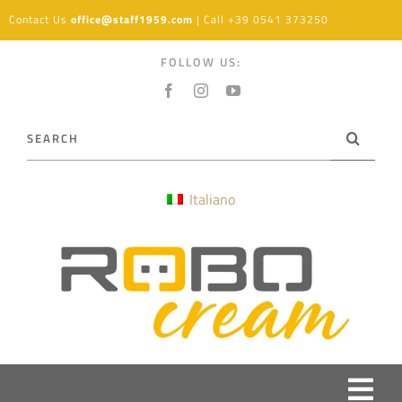
Skip
Contact Us
office@staff1959.com
| Call
+39 0541 373250
to
content
FOLLOW US:
Search
for:
Italiano