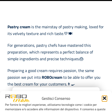
Pastry cream
is the mainstay of pastry making, loved for
its velvety texture and rich taste.💛🍽️
For generations, pastry chefs have mastered this
preparation, which represents a perfect balance of
simple ingredients and precise techniques.🎂
Preparing a good cream requires passion, the same
passion we put into
ROBOcream
to be able to offer you
the best cream for your customers.👨‍🍳
×
Find out how you can enhance your preparations with
Gestisci Consenso
ROBOcream.🔝
Per fornire le migliori esperienze, utilizziamo tecnologie come i cookie per
memorizzare e/o accedere alle informazioni del dispositivo. Il consenso a queste