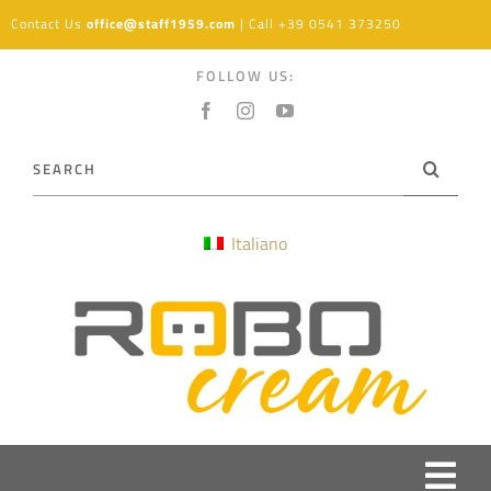
Skip
Contact Us
office@staff1959.com
| Call
+39 0541 373250
to
content
FOLLOW US:
Search
for:
Italiano