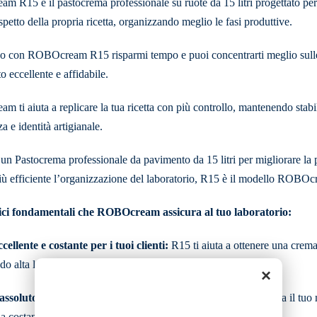
 R15 è il pastocrema professionale su ruote da 15 litri progettato per 
spetto della propria ricetta, organizzando meglio le fasi produttive.
 con ROBOcream R15 risparmi tempo e puoi concentrarti meglio sulle 
to eccellente e affidabile.
ti aiuta a replicare la tua ricetta con più controllo, mantenendo stabile
a e identità artigianale.
 un Pastocrema professionale da pavimento da 15 litri per migliorare la 
iù efficiente l’organizzazione del laboratorio, R15 è il modello ROBOc
fici fondamentali che ROBOcream assicura al tuo laboratorio:
ellente e costante per i tuoi clienti:
R15 ti aiuta a ottenere una crema p
 alta la qualità che i tuoi clienti riconoscono.
×
assoluto della tradizione:
La tecnologia ROBOcream valorizza il tuo mod
a costante nel tempo.