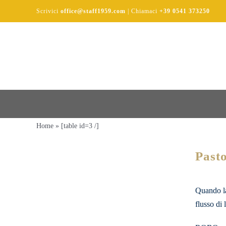
Salta
Scrivici
office@staff1959.com
| Chiamaci
+39 0541 373250
al
contenuto
Home
»
[table id=3 /]
Past
Quando la
flusso di 