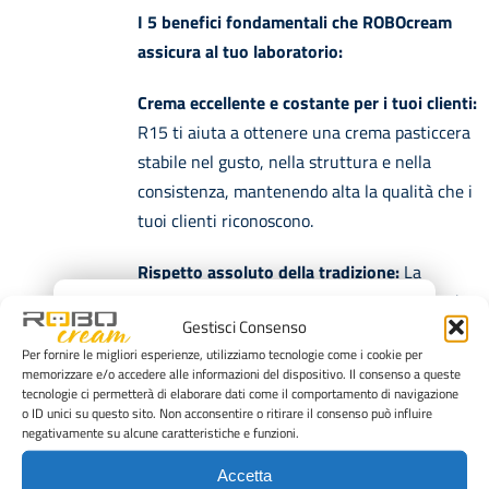
I 5 benefici fondamentali che ROBOcream
assicura al tuo laboratorio:
Crema eccellente e costante per i tuoi clienti:
R15 ti aiuta a ottenere una crema pasticcera
stabile nel gusto, nella struttura e nella
consistenza, mantenendo alta la qualità che i
tuoi clienti riconoscono.
Rispetto assoluto della tradizione:
La
tecnologia ROBOcream valorizza il tuo modo
×
Gestisci Consenso
di lavorare: non cambia la tua ricetta, ma ti
Per fornire le migliori esperienze, utilizziamo tecnologie come i cookie per
aiuta a mantenerla costante nel tempo.
memorizzare e/o accedere alle informazioni del dispositivo. Il consenso a queste
tecnologie ci permetterà di elaborare dati come il comportamento di navigazione
Meno fatica, più efficienza:
riduci il lavoro
o ID unici su questo sito. Non acconsentire o ritirare il consenso può influire
negativamente su alcune caratteristiche e funzioni.
manuale, alleggerisci le operazioni ripetitive e
rendi più fluido il ritmo di lavoro del
Accetta