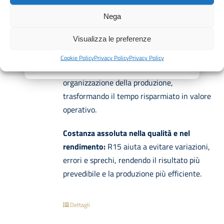
laboratorio.
Nega
Ottimizzazione delle tempistiche produttive:
Visualizza le preferenze
mentre R15 gestisce la preparazione della
crema pasticcera, il laboratorio può avanzare
Cookie Policy
Privacy Policy
Privacy Policy
su farciture, assemblaggi, finiture e
organizzazione della produzione,
trasformando il tempo risparmiato in valore
operativo.
Costanza assoluta nella qualità e nel
rendimento:
R15 aiuta a evitare variazioni,
errori e sprechi, rendendo il risultato più
prevedibile e la produzione più efficiente.
Dettagli