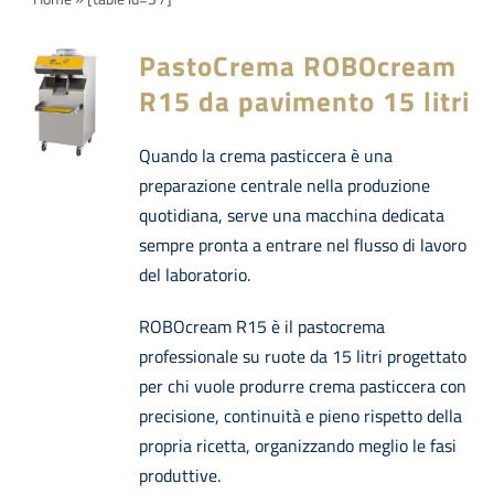
Navi
PRODOTTI
PastoCrema ROBOcream
Azienda
R15 da pavimento 15 litri
Quando la crema pasticcera è una
Contatti
preparazione centrale nella produzione
quotidiana, serve una macchina dedicata
EVENTI
sempre pronta a entrare nel flusso di lavoro
del laboratorio.
FAQs
ROBOcream R15 è il pastocrema
professionale su ruote da 15 litri progettato
per chi vuole produrre crema pasticcera con
precisione, continuità e pieno rispetto della
propria ricetta, organizzando meglio le fasi
produttive.