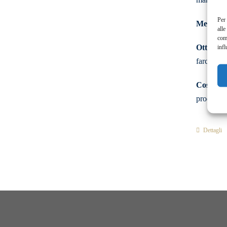
Per 
Meno fati
alle
com
Ottimizza
infl
farciture
Costanza 
produzion
Dettagli