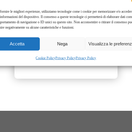
fornire le migliori esperienze, utilizziamo tecnologie come i cookie per memorizzare e/o acceder
ca, più efficienza:
riduci il lavoro manuale, alleggerisci le operazioni ri
 informazioni del dispositivo. Il consenso a queste tecnologie ci permetterà di elaborare dati com
portamento di navigazione o ID unici su questo sito. Non acconsentire o ritirare il consenso pu
zione delle tempistiche produttive:
mentre R15 gestisce la preparazion
uire negativamente su alcune caratteristiche e funzioni.
, assemblaggi, finiture e organizzazione della produzione, trasformando i
Accetta
Nega
Visualizza le preferen
assoluta nella qualità e nel rendimento:
R15 aiuta a evitare variazioni
e più efficiente.
Cookie Policy
Privacy Policy
Privacy Policy