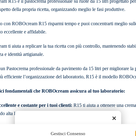
 R15 è il pastocrema professionale su ruote da 15 litri progettato per 
spetto della propria ricetta, organizzando meglio le fasi produttive.
 con ROBOcream R15 risparmi tempo e puoi concentrarti meglio sulle 
to eccellente e affidabile.
ti aiuta a replicare la tua ricetta con più controllo, mantenendo stabile
a e identità artigianale.
 un Pastocrema professionale da pavimento da 15 litri per migliorare la 
iù efficiente l’organizzazione del laboratorio, R15 è il modello ROBOc
fici fondamentali che ROBOcream assicura al tuo laboratorio:
ellente e costante per i tuoi clienti:
R15 ti aiuta a ottenere una crema p
 alta la qualità che i tuoi clienti riconoscono.
×
assoluto della tradizione:
La tecnologia ROBOcream valorizza il tuo mod
Gestisci Consenso
a costante nel tempo.