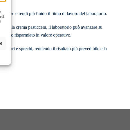
e
petitive e rendi più fluido il ritmo di lavoro del laboratorio.
e il
ò
e della crema pasticcera, il laboratorio può avanzare su
l tempo risparmiato in valore operativo.
ze
, errori e sprechi, rendendo il risultato più prevedibile e la