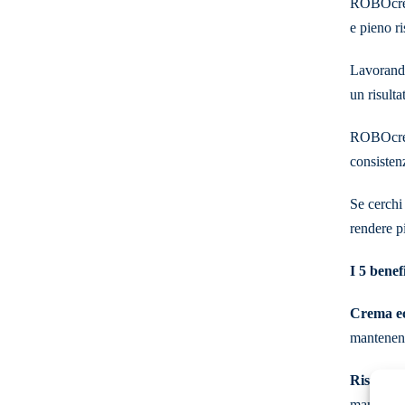
ROBOcream
e pieno ri
Lavorando
un risulta
ROBOcream 
consistenz
Se cerchi
rendere p
I 5 bene
Crema ecc
mantenendo
Rispetto 
mantenerl