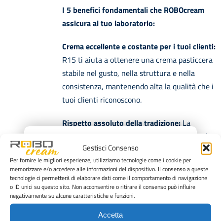
I 5 benefici fondamentali che ROBOcream
assicura al tuo laboratorio:
Crema eccellente e costante per i tuoi clienti:
R15 ti aiuta a ottenere una crema pasticcera
stabile nel gusto, nella struttura e nella
consistenza, mantenendo alta la qualità che i
tuoi clienti riconoscono.
Rispetto assoluto della tradizione:
La
tecnologia ROBOcream valorizza il tuo modo
×
Gestisci Consenso
di lavorare: non cambia la tua ricetta, ma ti
Per fornire le migliori esperienze, utilizziamo tecnologie come i cookie per
aiuta a mantenerla costante nel tempo.
memorizzare e/o accedere alle informazioni del dispositivo. Il consenso a queste
tecnologie ci permetterà di elaborare dati come il comportamento di navigazione
Meno fatica, più efficienza:
riduci il lavoro
o ID unici su questo sito. Non acconsentire o ritirare il consenso può influire
negativamente su alcune caratteristiche e funzioni.
manuale, alleggerisci le operazioni ripetitive e
rendi più fluido il ritmo di lavoro del
Accetta