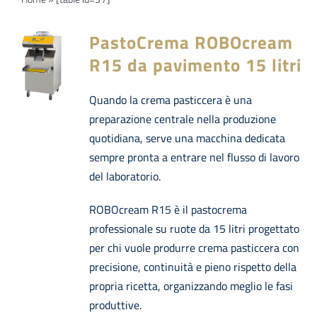
Navi
PRODOTTI
PastoCrema ROBOcream
Azienda
R15 da pavimento 15 litri
Quando la crema pasticcera è una
Contatti
preparazione centrale nella produzione
quotidiana, serve una macchina dedicata
EVENTI
sempre pronta a entrare nel flusso di lavoro
del laboratorio.
FAQs
ROBOcream R15 è il pastocrema
professionale su ruote da 15 litri progettato
per chi vuole produrre crema pasticcera con
precisione, continuità e pieno rispetto della
propria ricetta, organizzando meglio le fasi
produttive.