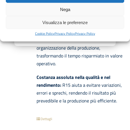
laboratorio.
Nega
Ottimizzazione delle tempistiche produttive:
Visualizza le preferenze
mentre R15 gestisce la preparazione della
crema pasticcera, il laboratorio può avanzare
Cookie Policy
Privacy Policy
Privacy Policy
su farciture, assemblaggi, finiture e
organizzazione della produzione,
trasformando il tempo risparmiato in valore
operativo.
Costanza assoluta nella qualità e nel
rendimento:
R15 aiuta a evitare variazioni,
errori e sprechi, rendendo il risultato più
prevedibile e la produzione più efficiente.
Dettagli