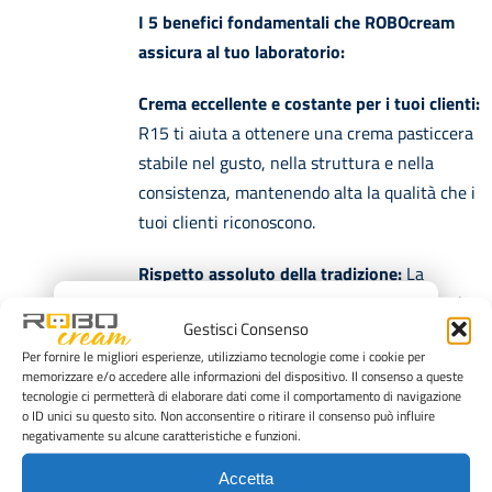
I 5 benefici fondamentali che ROBOcream
assicura al tuo laboratorio:
Crema eccellente e costante per i tuoi clienti:
R15 ti aiuta a ottenere una crema pasticcera
stabile nel gusto, nella struttura e nella
consistenza, mantenendo alta la qualità che i
tuoi clienti riconoscono.
Rispetto assoluto della tradizione:
La
tecnologia ROBOcream valorizza il tuo modo
×
Gestisci Consenso
di lavorare: non cambia la tua ricetta, ma ti
Per fornire le migliori esperienze, utilizziamo tecnologie come i cookie per
aiuta a mantenerla costante nel tempo.
memorizzare e/o accedere alle informazioni del dispositivo. Il consenso a queste
tecnologie ci permetterà di elaborare dati come il comportamento di navigazione
Meno fatica, più efficienza:
riduci il lavoro
o ID unici su questo sito. Non acconsentire o ritirare il consenso può influire
negativamente su alcune caratteristiche e funzioni.
manuale, alleggerisci le operazioni ripetitive e
rendi più fluido il ritmo di lavoro del
Accetta