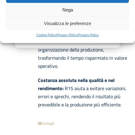
laboratorio.
Nega
Ottimizzazione delle tempistiche produttive:
Visualizza le preferenze
mentre R15 gestisce la preparazione della
crema pasticcera, il laboratorio può avanzare
Cookie Policy
Privacy Policy
Privacy Policy
su farciture, assemblaggi, finiture e
organizzazione della produzione,
trasformando il tempo risparmiato in valore
operativo.
Costanza assoluta nella qualità e nel
rendimento:
R15 aiuta a evitare variazioni,
errori e sprechi, rendendo il risultato più
prevedibile e la produzione più efficiente.
Dettagli