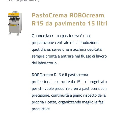
Navi
PRODOTTI
PastoCrema ROBOcream
Azienda
R15 da pavimento 15 litri
Quando la crema pasticcera è una
Contatti
preparazione centrale nella produzione
quotidiana, serve una macchina dedicata
EVENTI
sempre pronta a entrare nel flusso di lavoro
del laboratorio.
FAQs
ROBOcream R15 è il pastocrema
professionale su ruote da 15 litri progettato
per chi vuole produrre crema pasticcera con
precisione, continuità e pieno rispetto della
propria ricetta, organizzando meglio le fasi
produttive.