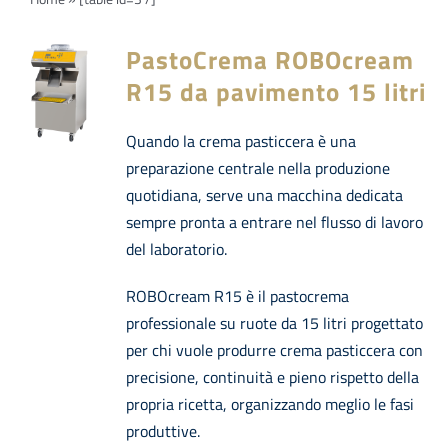
Navi
PRODOTTI
PastoCrema ROBOcream
Azienda
R15 da pavimento 15 litri
Quando la crema pasticcera è una
Contatti
preparazione centrale nella produzione
quotidiana, serve una macchina dedicata
EVENTI
sempre pronta a entrare nel flusso di lavoro
del laboratorio.
FAQs
ROBOcream R15 è il pastocrema
professionale su ruote da 15 litri progettato
per chi vuole produrre crema pasticcera con
precisione, continuità e pieno rispetto della
propria ricetta, organizzando meglio le fasi
produttive.