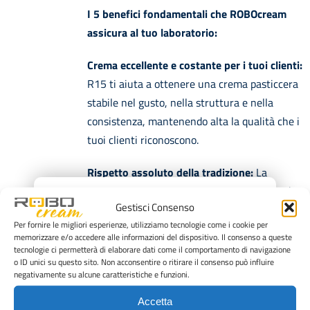
I 5 benefici fondamentali che ROBOcream
assicura al tuo laboratorio:
Crema eccellente e costante per i tuoi clienti:
R15 ti aiuta a ottenere una crema pasticcera
stabile nel gusto, nella struttura e nella
consistenza, mantenendo alta la qualità che i
tuoi clienti riconoscono.
Rispetto assoluto della tradizione:
La
tecnologia ROBOcream valorizza il tuo modo
×
Gestisci Consenso
di lavorare: non cambia la tua ricetta, ma ti
Per fornire le migliori esperienze, utilizziamo tecnologie come i cookie per
aiuta a mantenerla costante nel tempo.
memorizzare e/o accedere alle informazioni del dispositivo. Il consenso a queste
tecnologie ci permetterà di elaborare dati come il comportamento di navigazione
Meno fatica, più efficienza:
riduci il lavoro
o ID unici su questo sito. Non acconsentire o ritirare il consenso può influire
negativamente su alcune caratteristiche e funzioni.
manuale, alleggerisci le operazioni ripetitive e
rendi più fluido il ritmo di lavoro del
Accetta