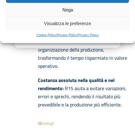
laboratorio.
Nega
Ottimizzazione delle tempistiche produttive:
Visualizza le preferenze
mentre R15 gestisce la preparazione della
crema pasticcera, il laboratorio può avanzare
Cookie Policy
Privacy Policy
Privacy Policy
su farciture, assemblaggi, finiture e
organizzazione della produzione,
trasformando il tempo risparmiato in valore
operativo.
Costanza assoluta nella qualità e nel
rendimento:
R15 aiuta a evitare variazioni,
errori e sprechi, rendendo il risultato più
prevedibile e la produzione più efficiente.
Dettagli