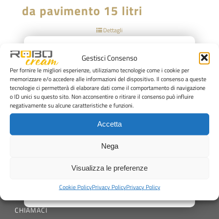
da pavimento 15 litri
Dettagli
×
Gestisci Consenso
Per fornire le migliori esperienze, utilizziamo tecnologie come i cookie per
memorizzare e/o accedere alle informazioni del dispositivo. Il consenso a queste
tecnologie ci permetterà di elaborare dati come il comportamento di navigazione
o ID unici su questo sito. Non acconsentire o ritirare il consenso può influire
negativamente su alcune caratteristiche e funzioni.
Via Anna Frank, 8
Rimini, 47924
Accetta
+39 0541 373250
Nega
office@staff1959.com
Visualizza le preferenze
SCRIVICI
Cookie Policy
Privacy Policy
Privacy Policy
office@staff1959.com
CHIAMACI