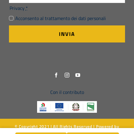
Privacy
*
Acconsento al trattamento dei dati personali
INVIA
Con il contributo
© Copyright 2021 | All Rights Reserved | Powered by
Simbiosi