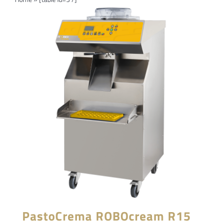
Navi
PRODOTTI
Azienda
Contatti
EVENTI
FAQs
PastoCrema ROBOcream R15