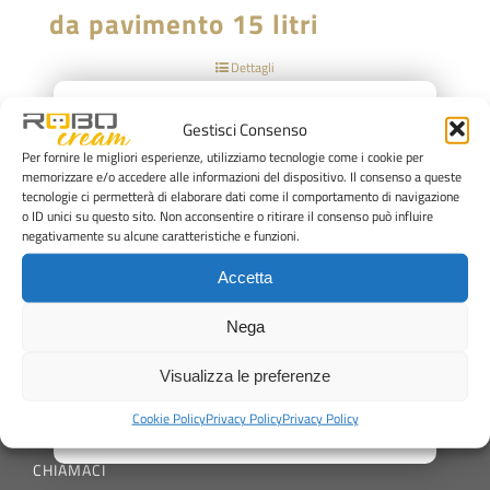
da pavimento 15 litri
Dettagli
×
Gestisci Consenso
Per fornire le migliori esperienze, utilizziamo tecnologie come i cookie per
memorizzare e/o accedere alle informazioni del dispositivo. Il consenso a queste
tecnologie ci permetterà di elaborare dati come il comportamento di navigazione
o ID unici su questo sito. Non acconsentire o ritirare il consenso può influire
negativamente su alcune caratteristiche e funzioni.
Via Anna Frank, 8
Rimini, 47924
Accetta
+39 0541 373250
Nega
office@staff1959.com
Visualizza le preferenze
SCRIVICI
Cookie Policy
Privacy Policy
Privacy Policy
office@staff1959.com
CHIAMACI