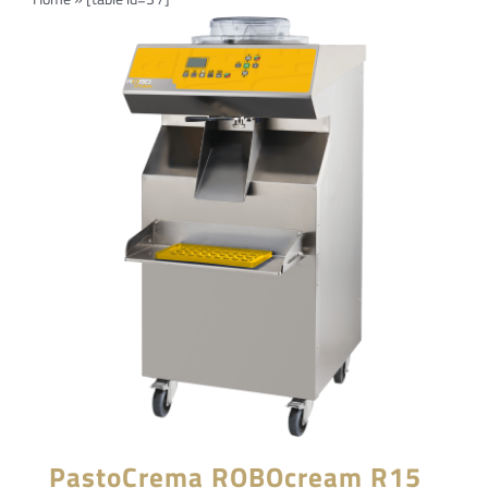
Navi
PRODOTTI
Azienda
Contatti
EVENTI
FAQs
PastoCrema ROBOcream R15