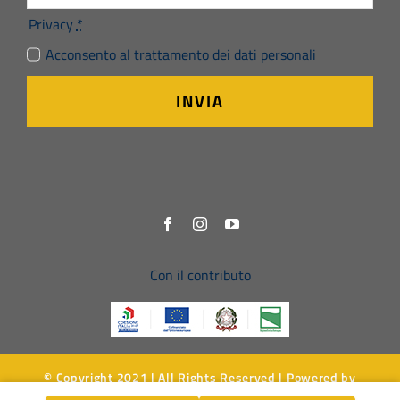
Privacy
*
Acconsento al trattamento dei dati personali
INVIA
Con il contributo
© Copyright 2021 | All Rights Reserved | Powered by
Simbiosi