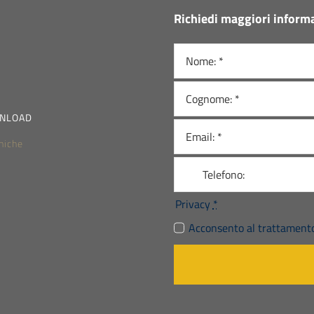
Richiedi maggiori informa
NLOAD
niche
Privacy
*
Acconsento al trattamento