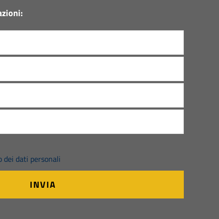
zioni:
 dei dati personali
INVIA