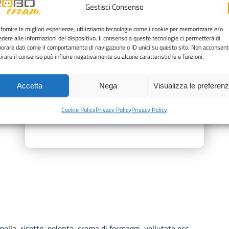
ienti
Gestisci Consenso
adizione
 fornire le migliori esperienze, utilizziamo tecnologie come i cookie per memorizzare e/o
perativo
edere alle informazioni del dispositivo. Il consenso a queste tecnologie ci permetterà di
re ad attività di maggior valore
borare dati come il comportamento di navigazione o ID unici su questo sito. Non acconsent
itirare il consenso può influire negativamente su alcune caratteristiche e funzioni.
e sprechi
 la produzione di:
Accetta
Nega
Visualizza le preferen
di gusto
Cookie Policy
Privacy Policy
Privacy Policy
ella, risotto, polenta, crema di formaggi, vellutate ecc.