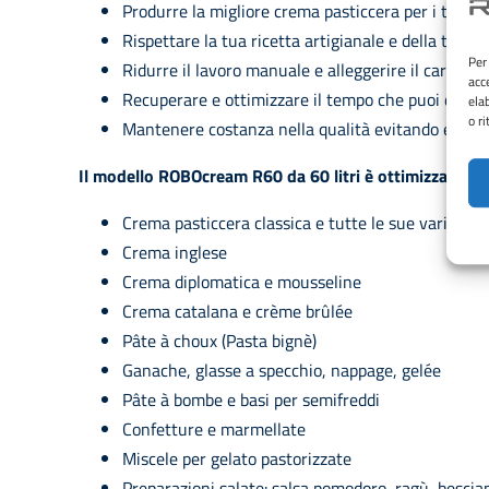
Produrre la migliore crema pasticcera per i tuoi cl
Rispettare la tua ricetta artigianale e della tua tr
Per
Ridurre il lavoro manuale e alleggerire il carico o
acc
Recuperare e ottimizzare il tempo che puoi dedica
ela
o r
Mantenere costanza nella qualità evitando errori 
Il modello ROBOcream R60 da 60 litri è ottimizzato per
Crema pasticcera classica e tutte le sue varianti 
Crema inglese
Crema diplomatica e mousseline
Crema catalana e crème brûlée
Pâte à choux (Pasta bignè)
Ganache, glasse a specchio, nappage, gelée
Pâte à bombe e basi per semifreddi
Confetture e marmellate
Miscele per gelato pastorizzate
Preparazioni salate: salsa pomodoro, ragù, besciam