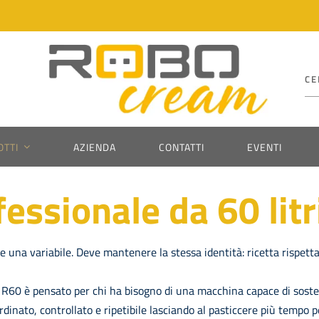
Ce
per
TTI
AZIENDA
CONTATTI
EVENTI
essionale da 60 li
una variabile. Deve mantenere la stessa identità: ricetta rispettat
 R60 è pensato per chi ha bisogno di una macchina capace di sost
rdinato, controllato e ripetibile lasciando al pasticcere più tempo p