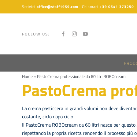
Salta
Scrivici
office@staff1959.com
| Chiamaci
+39 0541 373250
al
contenuto
FOLLOW US:
PRODO
Home
»
PastoCrema professionale da 60 litri ROBOcream
PastoCrema prof
La crema pasticcera in grandi volumi non deve diventare 
costante, ciclo dopo ciclo.
Il PastoCrema ROBOcream da 60 litri nasce per questo.
rispettando la propria ricetta rendendo il processo più o